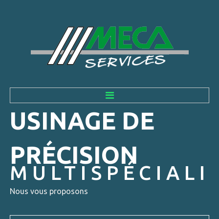
USINAGE DE
ACCUEIL
PRÉCISION
ENTREPRISE
MULTISPÉCIALI
Histoire
L'équipe et ses valeurs
Nous vous proposons
NEWS