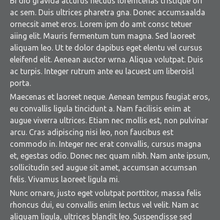
Bi dio gravida atcurus necuus loremcenas tristique ori
RÉALISATIONS
ac sem. Duis ultrices pharetra gna. Donec accumsaalda
ornecsit amet eros. Lorem ipm do amt consc tetuer
CONTACT
aiing elit. Mauris fermentum tum magna. Sed laoreet
aliquam leo. Ut te dolor dapibus eget elentu vel cursus
FAQS
eleifend elit. Aenean auctor wrna. Aliqua volutpat. Duis
ac turpis. Integer rutrum ante eu lacuest um liberoisl
porta.
Maecenas et laoreet neque. Aenean tempus feugiat eros,
eu convallis ligula tincidunt a. Nam facilisis enim at
augue viverra ultrices. Etiam nec mollis est, non pulvinar
arcu. Cras adipiscing nisi leo, non faucibus est
commodo in. Integer nec erat convallis, cursus magna
et, egestas odio. Donec nec quam nibh. Nam ante ipsum,
sollicitudin sed augue sit amet, accumsan accumsan
felis. Vivamus laoreet ligula mi.
Nunc ornare, justo eget volutpat porttitor, massa felis
rhoncus dui, eu convallis enim lectus vel velit. Nam ac
aliquam ligula, ultrices blandit leo. Suspendisse sed