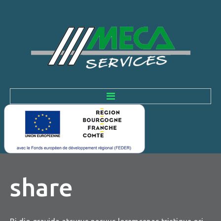
ACCUEIL
ENTREPRISE
Histoire
share
L'équipe et ses valeurs
NEWS